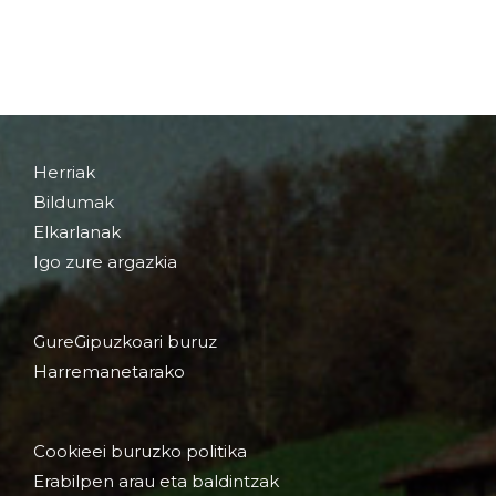
Herriak
Bildumak
Elkarlanak
Igo zure argazkia
GureGipuzkoari buruz
Harremanetarako
Cookieei buruzko politika
Erabilpen arau eta baldintzak