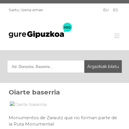
Sartu
|
Izena eman
EU
ES
Oiarte baserria
Monumentos de Zarautz que no forman parte de
la Ruta Monumental