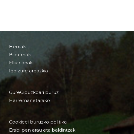
Herriak
Bildumak
Elkarlanak
Igo zure argazkia
GureGipuzkoari buruz
Harremanetarako
Cookieei buruzko politika
Erabilpen arau eta baldintzak