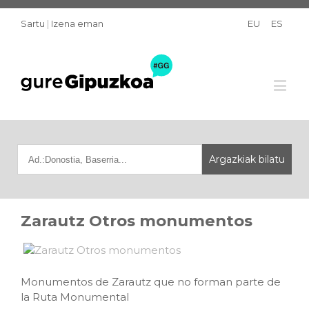
Sartu
|
Izena eman
EU
ES
Zarautz Otros monumentos
Monumentos de Zarautz que no forman parte de
la Ruta Monumental