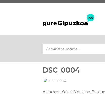
DSC_0004
Arantzazu, Oñati, Gipuzkoa, Basqu