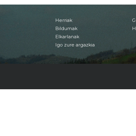
Herriak
G
Bildumak
H
Elkarlanak
Igo zure argazkia