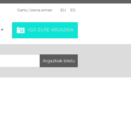
Sartu
|
Izena eman
EU
ES
IGO ZURE ARGAZKIA