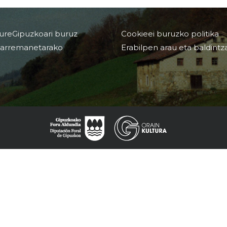
ureGipuzkoari buruz
Cookieei buruzko politika
arremanetarako
Erabilpen arau eta baldintz