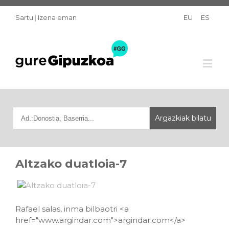
Sartu
|
Izena eman
EU
ES
Altzako duatloia-7
Rafael salas, inma bilbaotri <a
href="www.argindar.com">argindar.com</a>