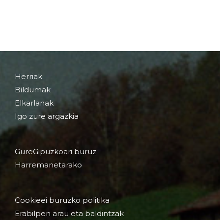
Herriak
Bildumak
Elkarlanak
Igo zure argazkia
GureGipuzkoari buruz
Harremanetarako
Cookieei buruzko politika
Erabilpen arau eta baldintzak