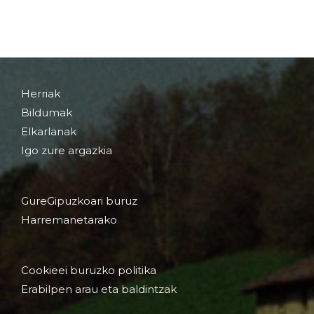
Herriak
Bildumak
Elkarlanak
Igo zure argazkia
GureGipuzkoari buruz
Harremanetarako
Cookieei buruzko politika
Erabilpen arau eta baldintzak