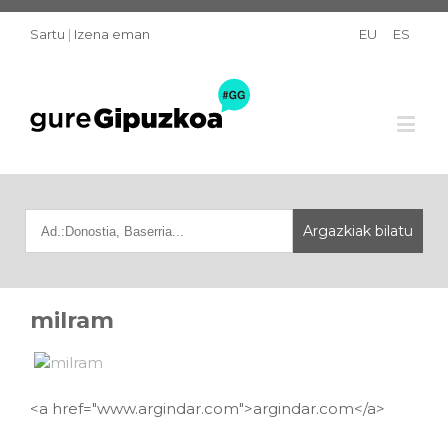
Sartu
|
Izena eman
EU
ES
milram
<a href="www.argindar.com">argindar.com</a>