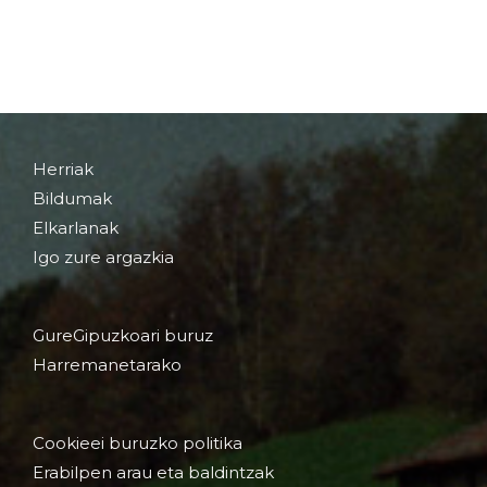
Herriak
Bildumak
Elkarlanak
Igo zure argazkia
GureGipuzkoari buruz
Harremanetarako
Cookieei buruzko politika
Erabilpen arau eta baldintzak