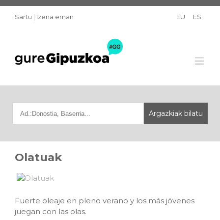
Sartu
|
Izena eman
EU
ES
Olatuak
Fuerte oleaje en pleno verano y los más jóvenes
juegan con las olas.