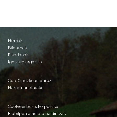
Herriak
Bildumak
Elkarlanak
Igo zure argazkia
GureGipuzkoari buruz
Harremanetarako
Cookieei buruzko politika
Erabilpen arau eta baldintzak