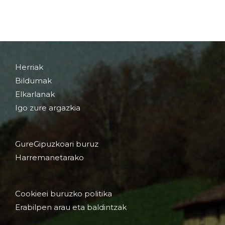
Herriak
Bildumak
Elkarlanak
Igo zure argazkia
GureGipuzkoari buruz
Harremanetarako
Cookieei buruzko politika
Erabilpen arau eta baldintzak