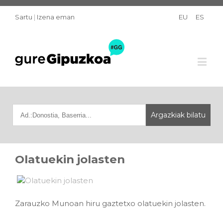
Sartu
|
Izena eman
EU
ES
Olatuekin jolasten
Zarauzko Munoan hiru gaztetxo olatuekin jolasten.