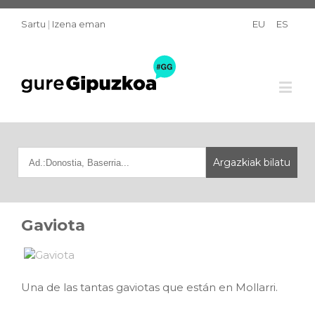
Sartu
|
Izena eman
EU
ES
Gaviota
Una de las tantas gaviotas que están en Mollarri.