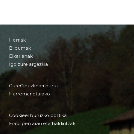
Herriak
Bildumak
Elkarlanak
Igo zure argazkia
GureGipuzkoari buruz
Harremanetarako
Cookieei buruzko politika
Erabilpen arau eta baldintzak