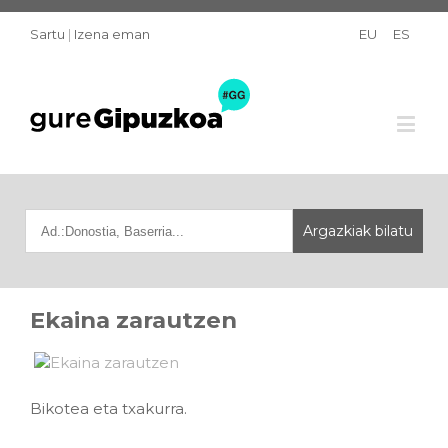
Sartu
|
Izena eman
EU
ES
Ekaina zarautzen
Bikotea eta txakurra.