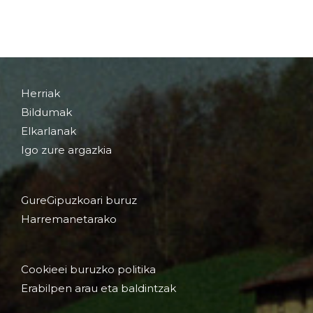
Herriak
Bildumak
Elkarlanak
Igo zure argazkia
GureGipuzkoari buruz
Harremanetarako
Cookieei buruzko politika
Erabilpen arau eta baldintzak