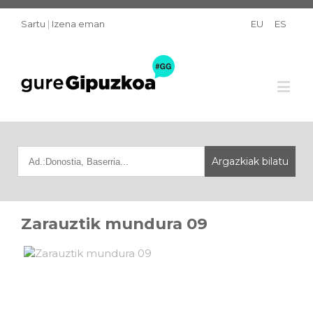
Sartu
|
Izena eman
EU
ES
Zarauztik mundura 09