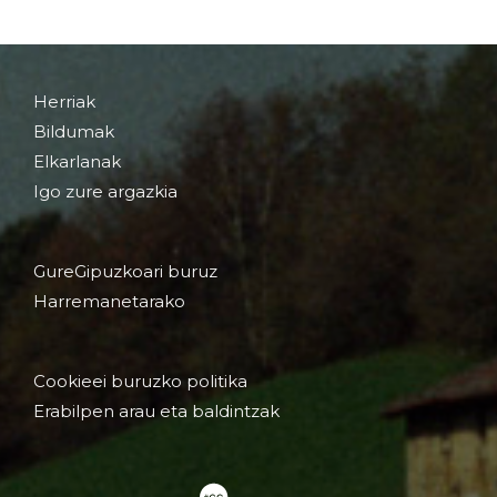
Herriak
Bildumak
Elkarlanak
Igo zure argazkia
GureGipuzkoari buruz
Harremanetarako
Cookieei buruzko politika
Erabilpen arau eta baldintzak