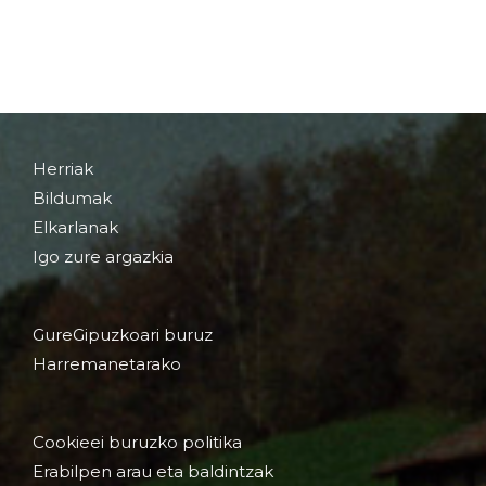
Herriak
Bildumak
Elkarlanak
Igo zure argazkia
GureGipuzkoari buruz
Harremanetarako
Cookieei buruzko politika
Erabilpen arau eta baldintzak