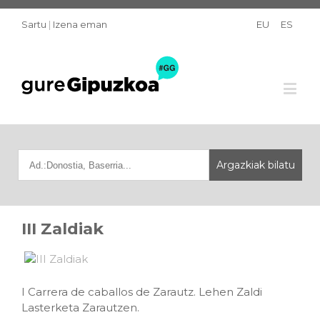
Sartu
|
Izena eman
EU
ES
III Zaldiak
I Carrera de caballos de Zarautz. Lehen Zaldi
Lasterketa Zarautzen.