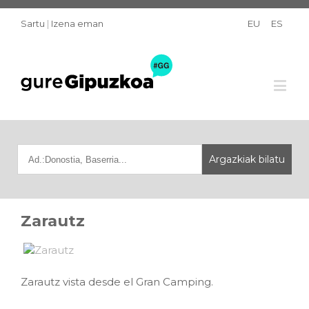
Sartu
|
Izena eman
EU
ES
Zarautz
Zarautz vista desde el Gran Camping.