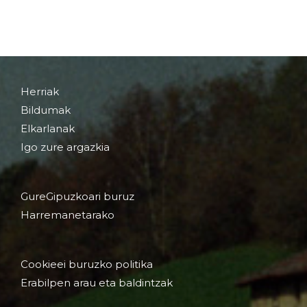
Herriak
Bildumak
Elkarlanak
Igo zure argazkia
GureGipuzkoari buruz
Harremanetarako
Cookieei buruzko politika
Erabilpen arau eta baldintzak