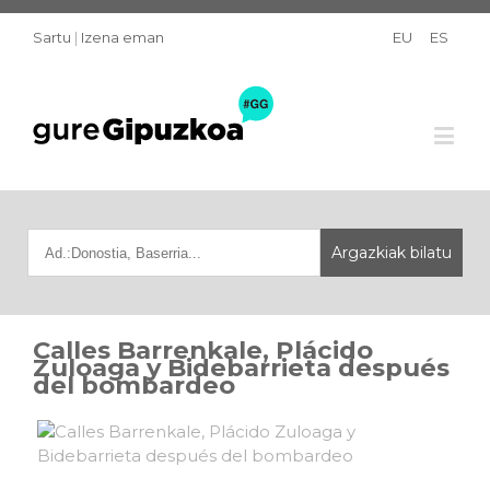
Sartu
|
Izena eman
EU
ES
Calles Barrenkale, Plácido
Zuloaga y Bidebarrieta después
del bombardeo