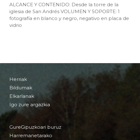
ALCANCE Y CONTENIDO: Desde la torre de la
iglesia de San Andrés VOLUMEN Y SOPORTE: 1
fotografía en blanco y negro, negativo en placa de
vidrio
Herriak
Bildumak
Elkarlanak
Igo zure argazkia
GureGipuzkoari buruz
Harremanetarako