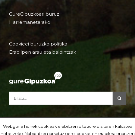
GureGipuzkoari buruz
Harremanetarako
Cookieei buruzko politika
Erabilpen arau eta baldintzak
Webgune honek cookieak erabiltzen ditu zure bisitaren kalitatea
hobetzeko. Nabigatzen jarraituz gero, cookie-en erabilera onartzen