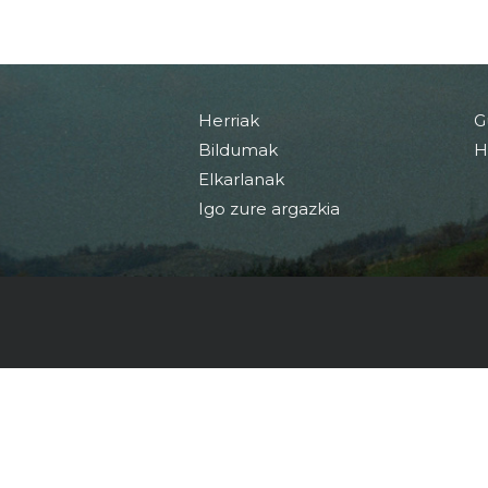
Herriak
G
Bildumak
H
Elkarlanak
Igo zure argazkia