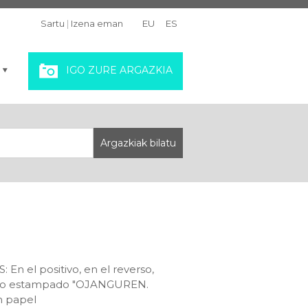
Sartu
|
Izena eman
EU
ES
IGO ZURE ARGAZKIA
n el positivo, en el reverso,
sello estampado "OJANGUREN.
n papel