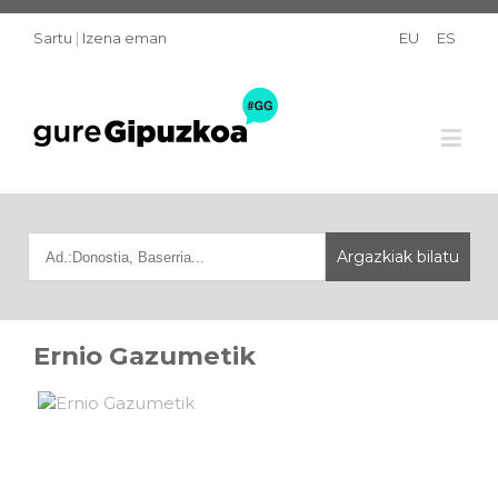
Sartu
|
Izena eman
EU
ES
Ernio Gazumetik