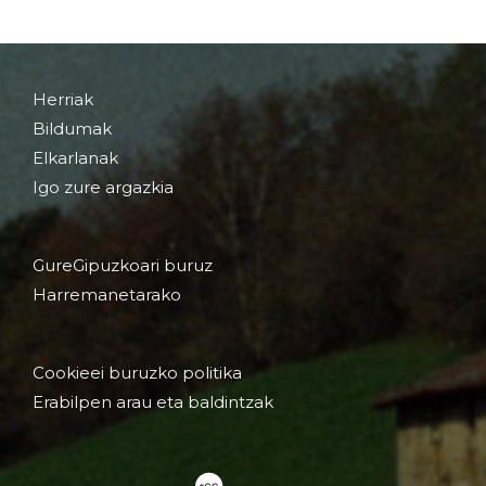
Herriak
Bildumak
Elkarlanak
Igo zure argazkia
GureGipuzkoari buruz
Harremanetarako
Cookieei buruzko politika
Erabilpen arau eta baldintzak