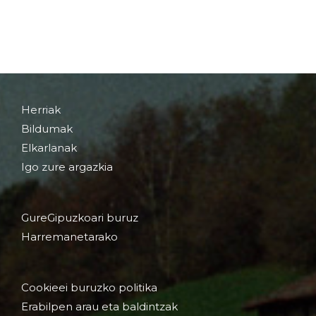
Herriak
Bildumak
Elkarlanak
Igo zure argazkia
GureGipuzkoari buruz
Harremanetarako
Cookieei buruzko politika
Erabilpen arau eta baldintzak