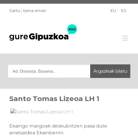
Sartu
|
Izena eman
EU
ES
Santo Tomas Lizeoa LH 1
Ekaingo margoak deskubritzen pasa dute
arratsaldea Ekainberrin.