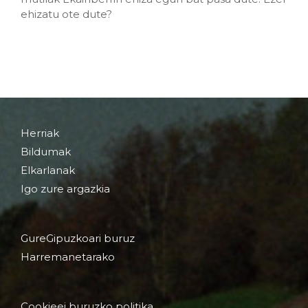
ehizatu ote dute?
Herriak
Bildumak
Elkarlanak
Igo zure argazkia
GureGipuzkoari buruz
Harremanetarako
Cookieei buruzko politika