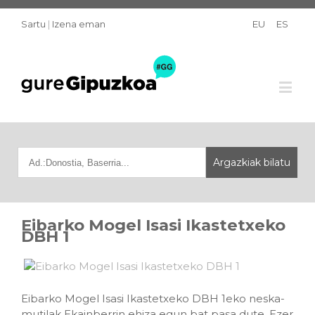
Sartu
|
Izena eman
EU
ES
Eibarko Mogel Isasi Ikastetxeko
DBH 1
Eibarko Mogel Isasi Ikastetxeko DBH 1eko neska-
mutilak Ekainberrin ehiza egun bat pasa dute. Ezer