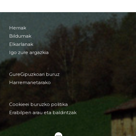
Herriak
Bildumak
Elkarlanak
Igo zure argazkia
GureGipuzkoari buruz
Harremanetarako
Cookieei buruzko politika
Erabilpen arau eta baldintzak