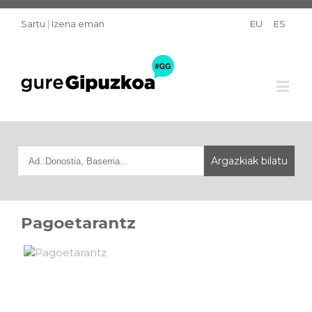
Sartu
|
Izena eman
EU
ES
Pagoetarantz