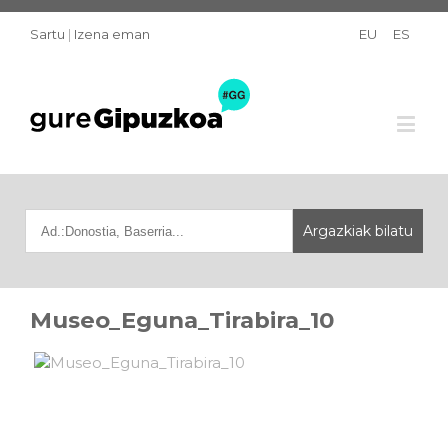
Sartu
|
Izena eman
EU
ES
Museo_Eguna_Tirabira_10