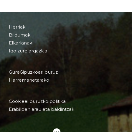
Herriak
Bildumak
Elkarlanak
Igo zure argazkia
GureGipuzkoari buruz
Harremanetarako
Cookieei buruzko politika
Erabilpen arau eta baldintzak