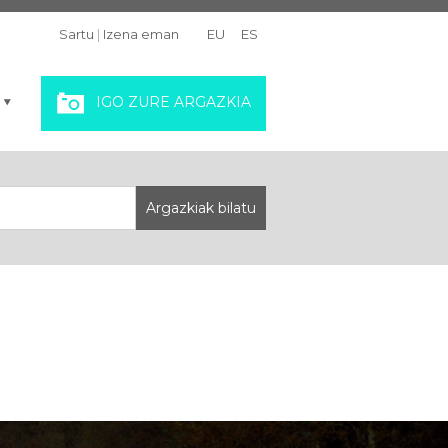
Sartu
|
Izena eman
EU
ES
IGO ZURE ARGAZKIA