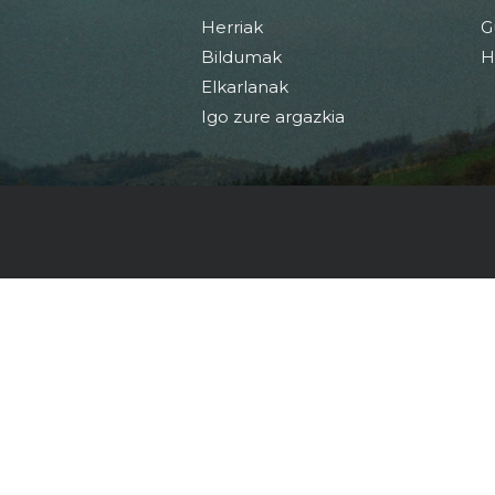
Herriak
G
Bildumak
H
Elkarlanak
Igo zure argazkia