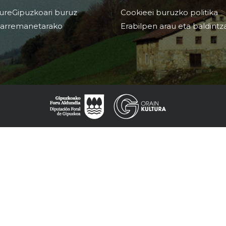
ureGipuzkoari buruz
Cookieei buruzko politika
arremanetarako
Erabilpen arau eta baldintz