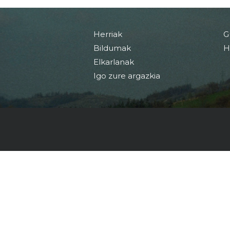
Herriak
G
Bildumak
H
Elkarlanak
Igo zure argazkia