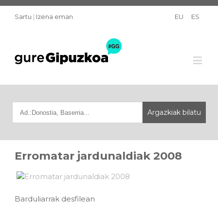
Sartu
|
Izena eman
EU
ES
Erromatar jardunaldiak 2008
Barduliarrak desfilean