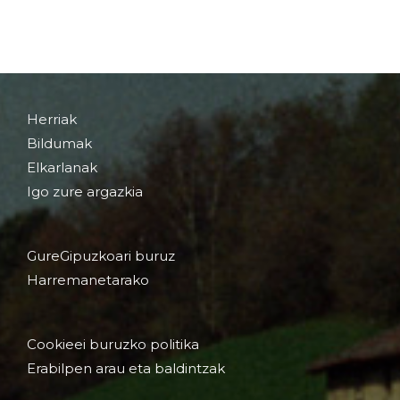
Herriak
Bildumak
Elkarlanak
Igo zure argazkia
GureGipuzkoari buruz
Harremanetarako
Cookieei buruzko politika
Erabilpen arau eta baldintzak