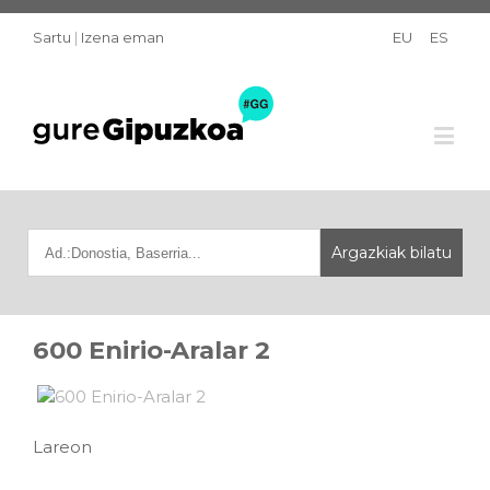
Sartu
|
Izena eman
EU
ES
600 Enirio-Aralar 2
Lareon