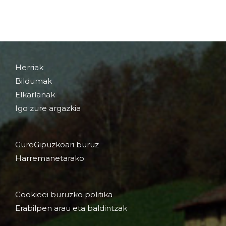
Herriak
Bildumak
Elkarlanak
Igo zure argazkia
GureGipuzkoari buruz
Harremanetarako
Cookieei buruzko politika
Erabilpen arau eta baldintzak