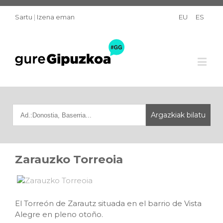
Sartu
|
Izena eman
EU
ES
Zarauzko Torreoia
El Torreón de Zarautz situada en el barrio de Vista
Alegre en pleno otoño.