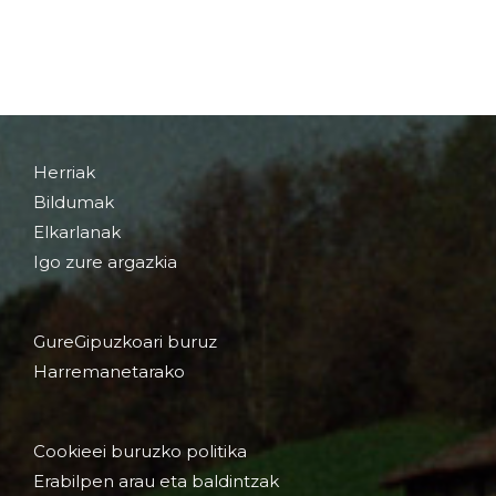
Herriak
Bildumak
Elkarlanak
Igo zure argazkia
GureGipuzkoari buruz
Harremanetarako
Cookieei buruzko politika
Erabilpen arau eta baldintzak