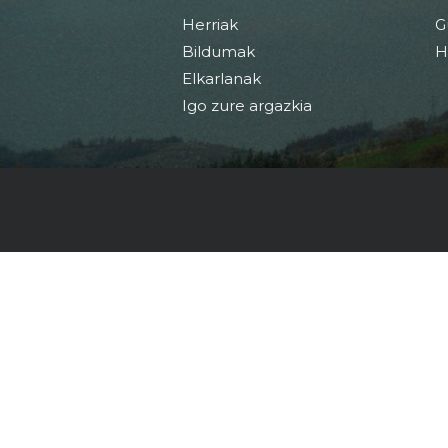
Herriak
G
Bildumak
H
Elkarlanak
Igo zure argazkia