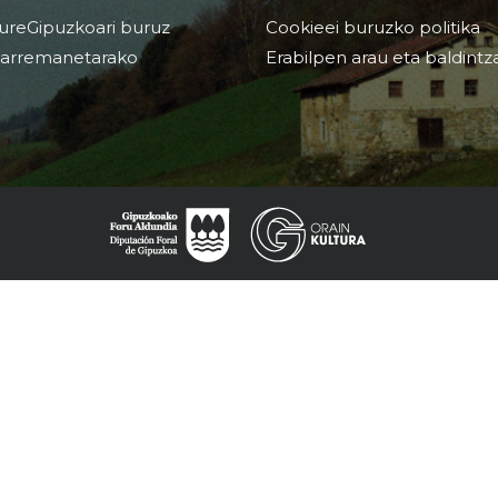
ureGipuzkoari buruz
Cookieei buruzko politika
arremanetarako
Erabilpen arau eta baldintz