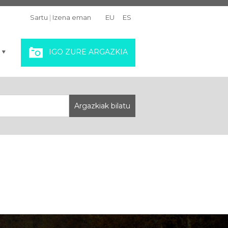
Sartu
|
Izena eman
EU
ES
IGO ZURE ARGAZKIA