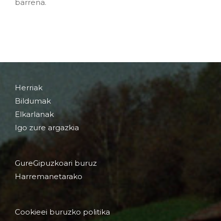
barrena.
Herriak
Bildumak
Elkarlanak
Igo zure argazkia
GureGipuzkoari buruz
Harremanetarako
Cookieei buruzko politika