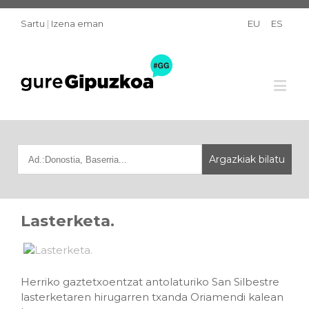
Sartu
|
Izena eman
EU
ES
Lasterketa.
Herriko gaztetxoentzat antolaturiko San Silbestre
lasterketaren hirugarren txanda Oriamendi kalean