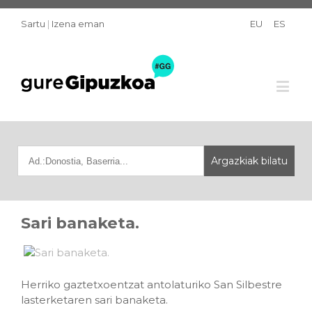
Sartu
|
Izena eman
EU
ES
Sari banaketa.
Herriko gaztetxoentzat antolaturiko San Silbestre
lasterketaren sari banaketa.