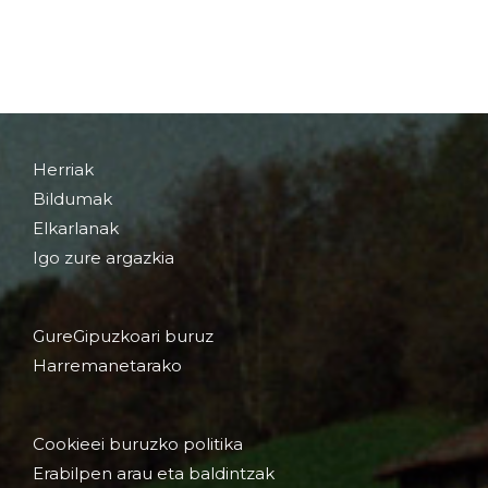
Herriak
Bildumak
Elkarlanak
Igo zure argazkia
GureGipuzkoari buruz
Harremanetarako
Cookieei buruzko politika
Erabilpen arau eta baldintzak