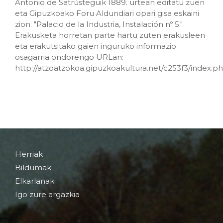
Antonio de Satrústeguik 1889. urtean editatu zuen
eta Gipuzkoako Foru Aldundiari opari gisa eskaini
zion. "Palacio de la Industria, Instalación nº 5."
Erakusketa horretan parte hartu zuten erakusleen
eta erakutsitako gaien inguruko informazio
osagarria ondorengo URLan:
http://atzoatzokoa.gipuzkoakultura.net/c253f3/index.p
Herriak
Bildumak
Elkarlanak
Igo zure argazkia