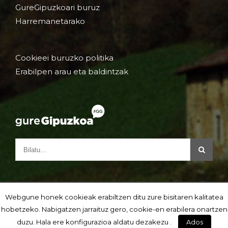
GureGipuzkoari buruz
Harremanetarako
Cookieei buruzko politika
Erabilpen arau eta baldintzak
Webgune honek cookieak erabiltzen ditu zure bisitaren kalitatea
hobetzeko. Nabigatzen jarraituz gero, cookie-en erabilera onartzen
duzu. Hala ere konfigurazioa aldatu dezakezu .
Ados