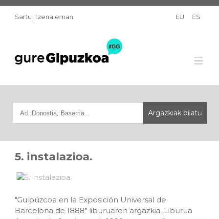
Sartu
|
Izena eman
EU
ES
5. instalazioa.
"Guipúzcoa en la Exposición Universal de
Barcelona de 1888" liburuaren argazkia. Liburua