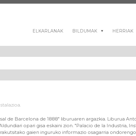
ELKARLANAK
BILDUMAK
HERRIAK
sal de Barcelona de 1888" liburuaren argazkia. Liburua Ant
undiari opari gisa eskaini zion. "Palacio de la Industria, In
erakutsitako gaien inguruko informazio osagarria ondoreng