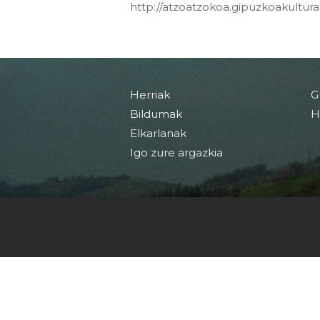
http://atzoatzokoa.gipuzkoakultura
Herriak
G
Bildumak
H
Elkarlanak
Igo zure argazkia