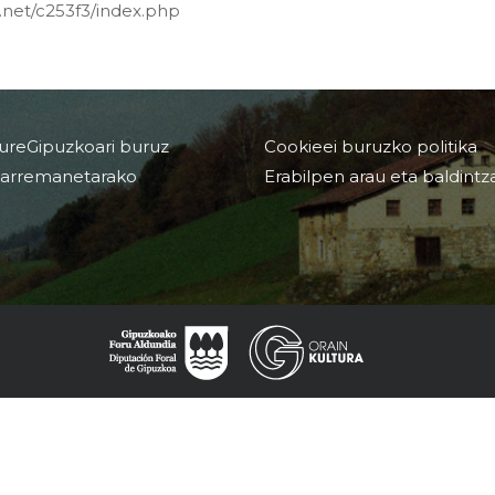
.net/c253f3/index.php
ureGipuzkoari buruz
Cookieei buruzko politika
arremanetarako
Erabilpen arau eta baldintz