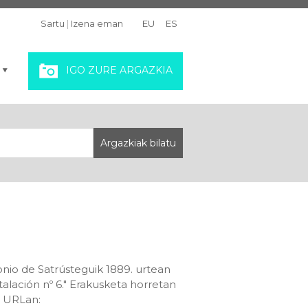
Sartu
|
Izena eman
EU
ES
IGO ZURE ARGAZKIA
onio de Satrústeguik 1889. urtean
stalación nº 6." Erakusketa horretan
o URLan: