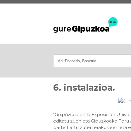
6. instalazioa.
"Guipúzcoa en la Exposición Univer
editatu zuen eta Gipuzkoako Foru Ald
parte hartu zuten erakusleen eta 