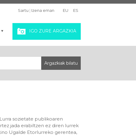
Sartu
|
Izena eman
EU
ES
IGO ZURE ARGAZKIA
Lurra sozietate publikoaren
rtez jada erabiltzen ez diren lurrek
ntino Ugalde Etorlurreko gerentea,