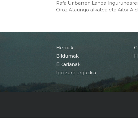
Rafa Uribarren Landa Ingurunearen
Oroz Ataungo alkatea eta Aitor Al
Herriak
G
Bildumak
H
Elkarlanak
Igo zure argazkia