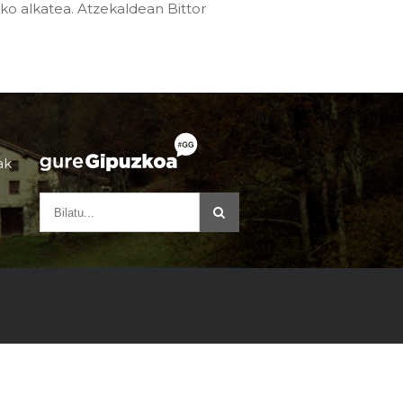
o alkatea. Atzekaldean Bittor
ak