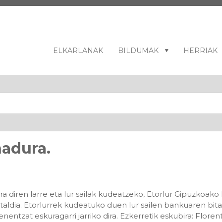
ELKARLANAK
BILDUMAK
HERRIAK
nadura.
 diren larre eta lur sailak kudeatzeko, Etorlur Gipuzkoako 
italdia. Etorlurrek kudeatuko duen lur sailen bankuaren bita
entzat eskuragarri jarriko dira. Ezkerretik eskubira: Flore