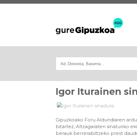
Igor Iturainen si
Gipuzkoako Foru Aldundiaren ardura
bitartez, Altzagaraten sinaturiko ek
berauk berrerabiltzeko prest dauden