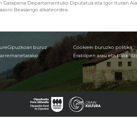
 Garapena Departamentuko Diputatua eta Igor Iturain Aiak
dasoro Beasaingo alkateordea.
ureGipuzkoari buruz
Cookieei buruzko politika
arremanetarako
Erabilpen arau eta baldintz