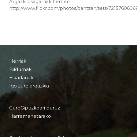
Argazki osagarriak hemen:
http://www.flickr.com/photos/dantzan/sets/7215760606
Herriak
Bildumak
Elkarlanak
Igo zure argazkia
GureGipuzkoari buruz
Harremanetarako