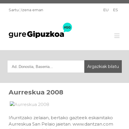
Sartu
|
Izena eman
EU
ES
Aurreskua 2008
Iñurritzako zelaian, bertako gazteek eskainitako
Aurreskua San Pelaio jaietan. www.dantzan.com