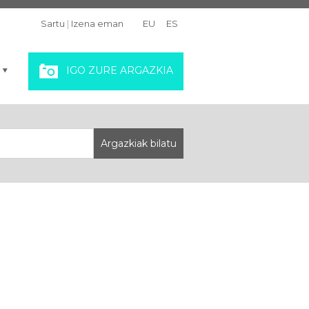
Sartu
|
Izena eman
EU
ES
IGO ZURE ARGAZKIA