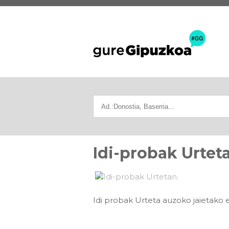
Idi-probak Urtet
Idi probak Urteta auzoko jaietak