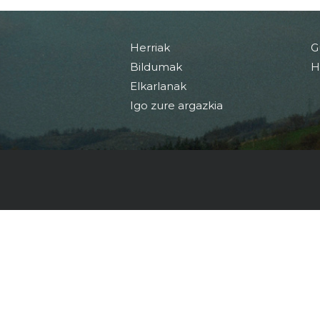
Herriak
G
Bildumak
H
Elkarlanak
Igo zure argazkia