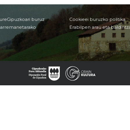
ureGipuzkoari buruz
Cookieei buruzko politika
arremanetarako
Erabilpen arau eta baldintz