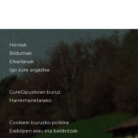
Herriak
Bildumak
Elkarlanak
Igo zure argazkia
GureGipuzkoari buruz
Harremanetarako
Cookieei buruzko politika
Erabilpen arau eta baldintzak