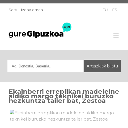
Sartu
|
Izena eman
EU
ES
Ekainberri erreplikan madeleine
aldiko margo teknikei buruzko
hezkuntza tailer bat, Zestoa