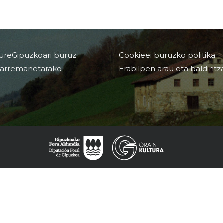
ureGipuzkoari buruz
Cookieei buruzko politika
arremanetarako
Erabilpen arau eta baldintz