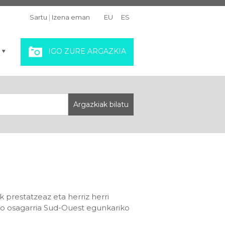
Sartu
|
Izena eman
EU
ES
IGO ZURE ARGAZKIA
prestatzeaz eta herriz herri
io osagarria Sud-Ouest egunkariko