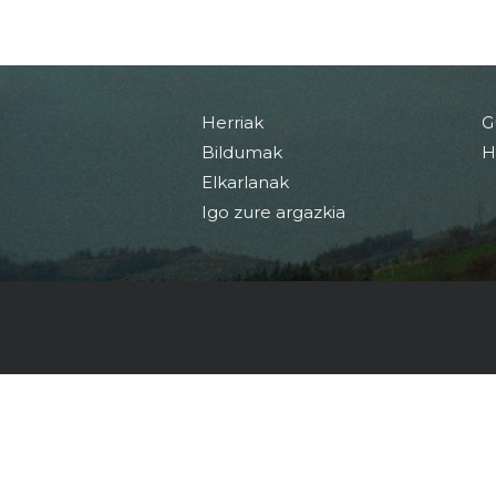
Herriak
G
Bildumak
H
Elkarlanak
Igo zure argazkia