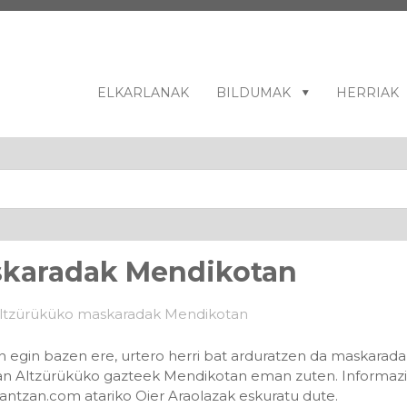
ELKARLANAK
BILDUMAK
HERRIAK
skaradak Mendikotan
gin bazen ere, urtero herri bat arduratzen da maskaradak 
tan Altzürüküko gazteek Mendikotan eman zuten. Informaz
antzan.com atariko Oier Araolazak eskuratu dute.