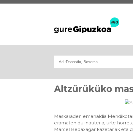
Altzürüküko ma
Maskaraden emanaldia Mendikotan e
eramaten du inauteria, urte horre
Marcel Bedaxagar kazetariak eta d