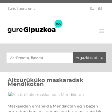
Sartu
|
Izena eman
EU
ES
Altzürüküko maskaradak
Mendikotan
Maskaraden emanaldia Mendikotan egin bazen
ere, urtero herri bat arduratzen baita maskaradak