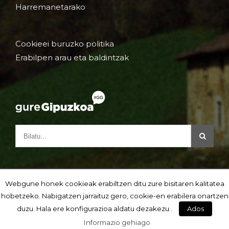
Harremanetarako
Cookieei buruzko politika
Erabilpen arau eta baldintzak
Webgune honek cookieak erabiltzen ditu zure bisitaren kalitatea
hobetzeko. Nabigatzen jarraituz gero, cookie-en erabilera onartzen
duzu. Hala ere konfigurazioa aldatu dezakezu .
Ados
Informazio gehiago