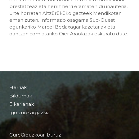
prestatzeaz eta herriz herri eramaten du inauteria,
urte horretan Altzürüküko gazteek Mendikotan
eman zuten. Informazio osagarria Sud-Ouest
egunkariko Marcel Bedaxagar kazetariak eta
dantzan.com atariko Oier Araolazak eskuratu dute.
Herriak
Bildumak
Elkarlanak
Igo zure argazkia
GureGipuzkoari buruz