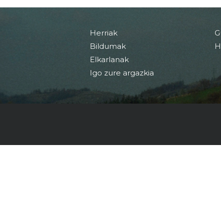
Herriak
G
Bildumak
H
Elkarlanak
Igo zure argazkia