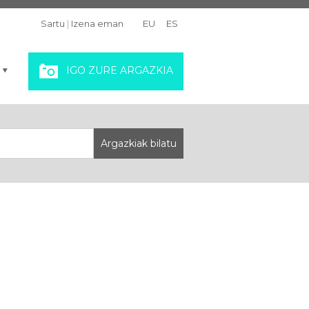
Sartu
|
Izena eman
EU
ES
IGO ZURE ARGAZKIA