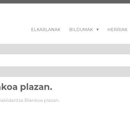
ELKARLANAK
BILDUMAK
HERRIAK
koa plazan.