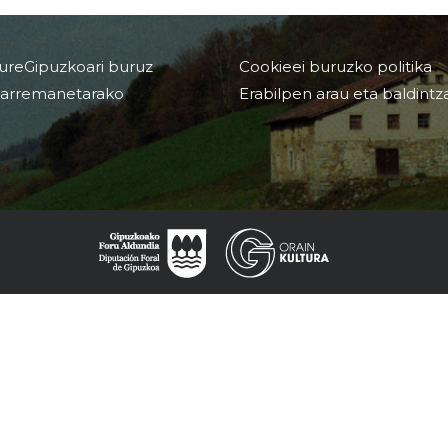
ureGipuzkoari buruz
Cookieei buruzko politika
arremanetarako
Erabilpen arau eta baldintz