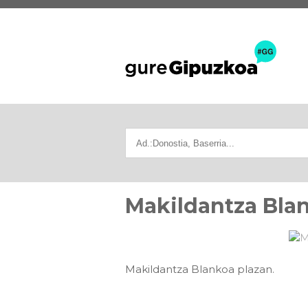
Makildantza Blan
Makildantza Blankoa plazan.