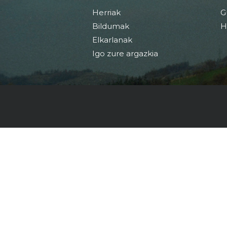
Herriak
G
Bildumak
H
Elkarlanak
Igo zure argazkia