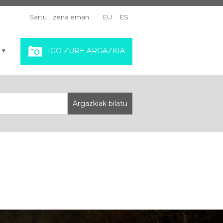
Sartu
|
Izena eman
EU
ES
IGO ZURE ARGAZKIA