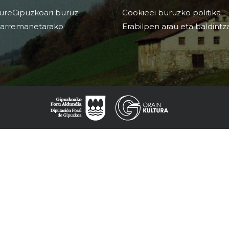
ureGipuzkoari buruz
Cookieei buruzko politika
arremanetarako
Erabilpen arau eta baldintz