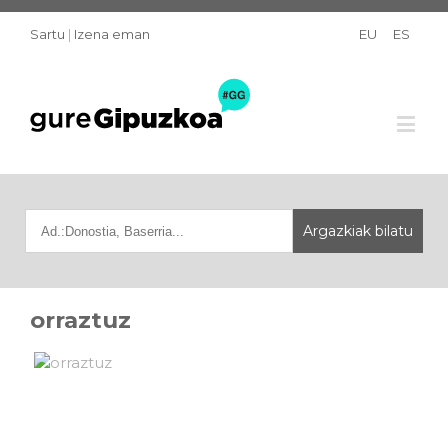
Sartu
|
Izena eman
EU
ES
orraztuz