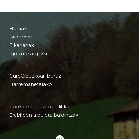
Herriak
Bildumak
Elkarlanak
Igo zure argazkia
GureGipuzkoari buruz
Harremanetarako
Cookieei buruzko politika
Erabilpen arau eta baldintzak