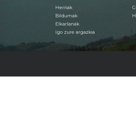
Herriak
G
Bildumak
H
Elkarlanak
Igo zure argazkia