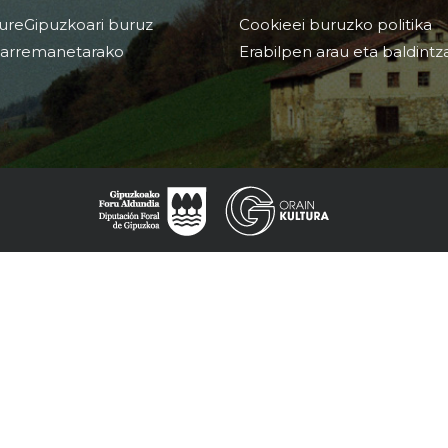
ureGipuzkoari buruz
Cookieei buruzko politika
arremanetarako
Erabilpen arau eta baldintz