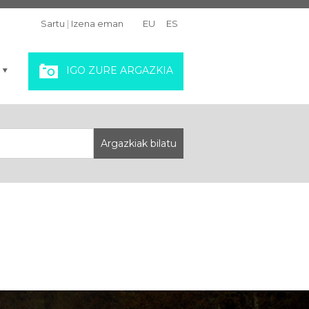
Sartu
|
Izena eman
EU
ES
IGO ZURE ARGAZKIA