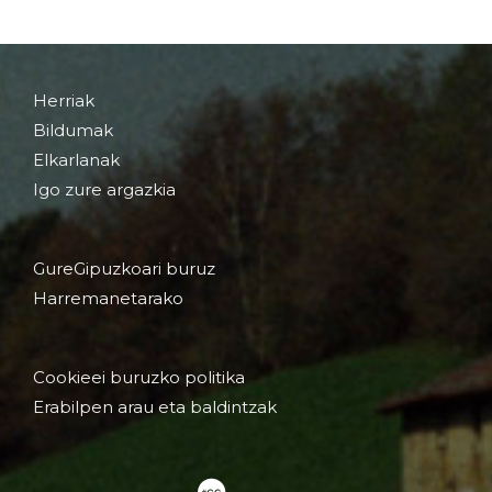
Herriak
Bildumak
Elkarlanak
Igo zure argazkia
GureGipuzkoari buruz
Harremanetarako
Cookieei buruzko politika
Erabilpen arau eta baldintzak