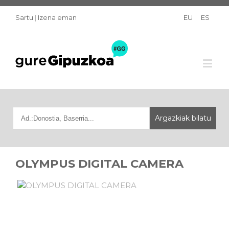
Sartu
|
Izena eman
EU
ES
OLYMPUS DIGITAL CAMERA