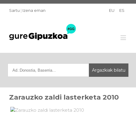
Sartu
|
Izena eman
EU
ES
Zarauzko zaldi lasterketa 2010