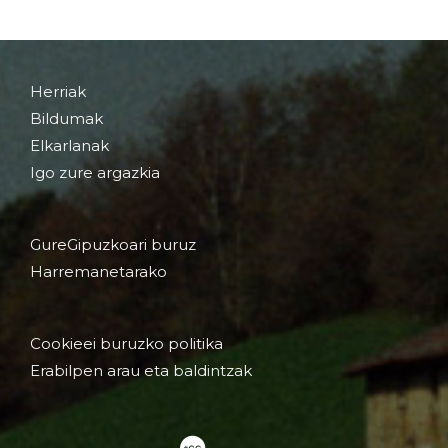
Herriak
Bildumak
Elkarlanak
Igo zure argazkia
GureGipuzkoari buruz
Harremanetarako
Cookieei buruzko politika
Erabilpen arau eta baldintzak