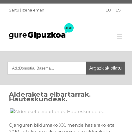
Sartu
|
Izena eman
EU
ES
Alderaketa eibartarrak.
Hauteskundeak.
Ojanguren bildumako XX. mende hasierako eta
2010. urteko argazkiekin egindako alderaketa.