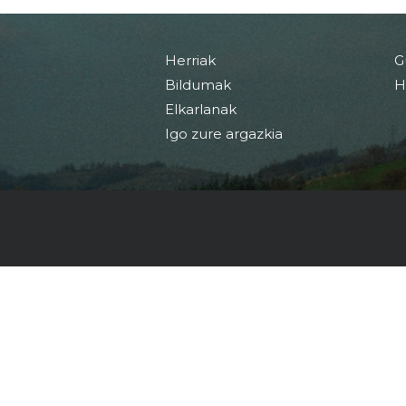
Herriak
G
Bildumak
H
Elkarlanak
Igo zure argazkia