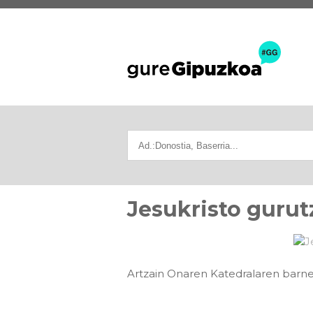
Jesukristo gurutz
Artzain Onaren Katedralaren barnea