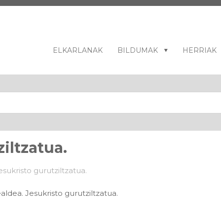
ELKARLANAK
BILDUMAK
HERRIAK
iltzatua.
ldea. Jesukristo gurutziltzatua.