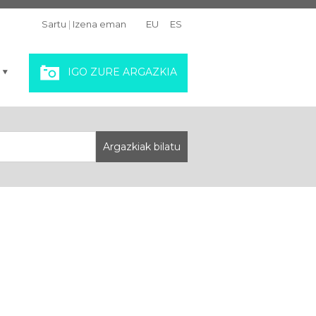
Sartu
|
Izena eman
EU
ES
IGO ZURE ARGAZKIA