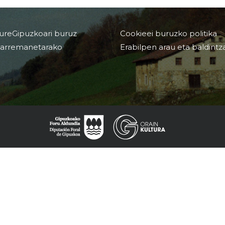
ureGipuzkoari buruz
Cookieei buruzko politika
arremanetarako
Erabilpen arau eta baldintz