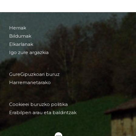
Herriak
Bildumak
Elkarlanak
Igo zure argazkia
GureGipuzkoari buruz
Harremanetarako
Cookieei buruzko politika
Erabilpen arau eta baldintzak