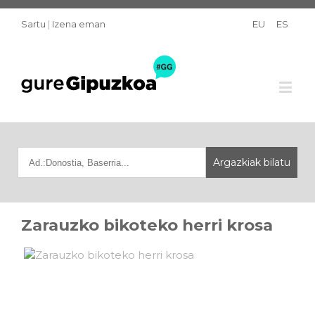
Sartu
|
Izena eman
EU
ES
Zarauzko bikoteko herri krosa