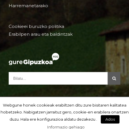
Harremanetarako
Cookieei buruzko politika
Erabilpen arau eta baldintzak
Webgune honek cookieak erabiltzen ditu zure bisitaren kalitatea
hobetzeko. Nabigatzen jarraituz gero, cookie-en erabilera onartzen
duzu. Hala ere konfigurazioa aldatu dezakezu .
Ados
Informazio gehiago