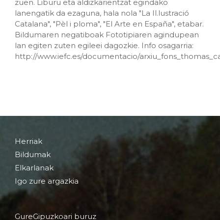
zuen. Liburu eta aldizkarientzat egindako
lanengatik da ezaguna, hala nola "La Il.lustració
Catalana", "Pèl i ploma", "El Arte en España", etabar.
Bildumaren negatiboak Fototipiaren agindupean
lan egiten zuten egileei dagozkie. Info osagarria:
http://www.iefc.es/documentacio/arxiu_fons_thomas_c
Herriak
Bildumak
Elkarlanak
Igo zure argazkia
GureGipuzkoari buruz