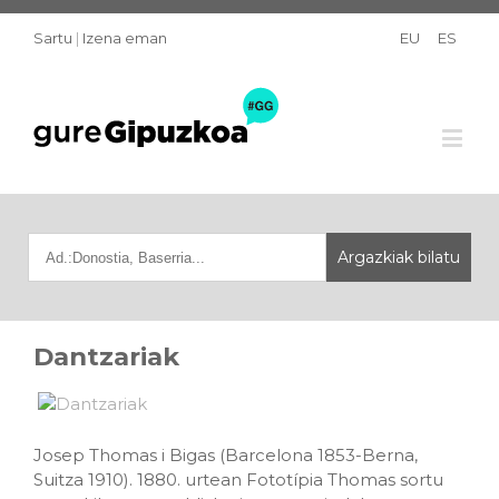
Sartu
|
Izena eman
EU
ES
Dantzariak
Josep Thomas i Bigas (Barcelona 1853-Berna,
Suitza 1910). 1880. urtean Fototípia Thomas sortu