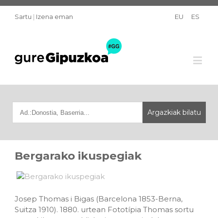
Sartu
|
Izena eman
EU
ES
Bergarako ikuspegiak
Josep Thomas i Bigas (Barcelona 1853-Berna,
Suitza 1910). 1880. urtean Fototípia Thomas sortu