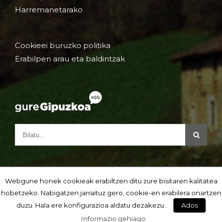
Harremanetarako
Cookieei buruzko politika
Erabilpen arau eta baldintzak
Webgune honek cookieak erabiltzen ditu zure bisitaren kalitatea
hobetzeko. Nabigatzen jarraituz gero, cookie-en erabilera onartzen
duzu. Hala ere konfigurazioa aldatu dezakezu .
Ados
Informazio gehiago