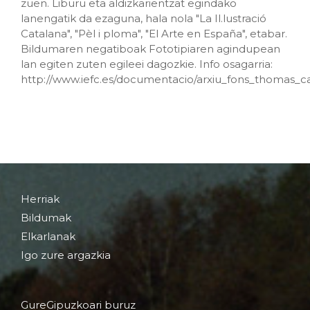
zuen. Liburu eta aldizkarientzat egindako
lanengatik da ezaguna, hala nola "La Il.lustració
Catalana", "Pèl i ploma", "El Arte en España", etabar.
Bildumaren negatiboak Fototipiaren agindupean
lan egiten zuten egileei dagozkie. Info osagarria:
http://www.iefc.es/documentacio/arxiu_fons_thomas_c
Herriak
Bildumak
Elkarlanak
Igo zure argazkia
GureGipuzkoari buruz