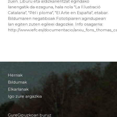
zuen. Liburu eta aldizkarientzat egindako
lanengatik da ezaguna, hala nola "La Il.lustració
Catalana", "Pèl i ploma", "El Arte en España", etabar.
Bildumaren negatiboak Fototipiaren agindupean
lan egiten zuten egileei dagozkie. Info osagarria:
http://www.iefc.es/documentacio/arxiu_fons_thomas_c
Herriak
Bildumak
Elkarlanak
Igo zure argazkia
GureGipuzkoari buruz