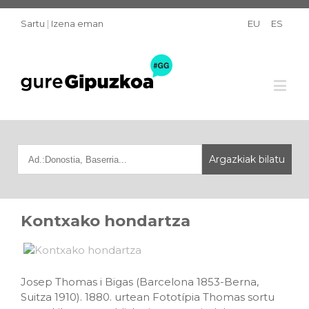
Sartu
|
Izena eman
EU
ES
Kontxako hondartza
Josep Thomas i Bigas (Barcelona 1853-Berna,
Suitza 1910). 1880. urtean Fototípia Thomas sortu