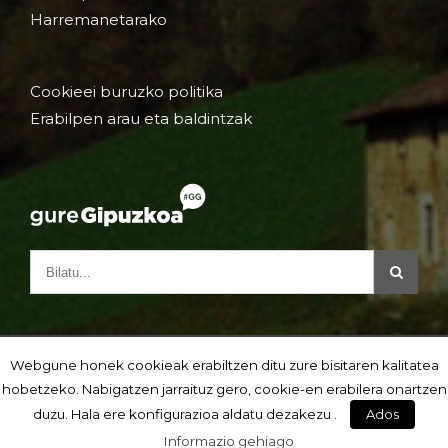
Harremanetarako
Cookieei buruzko politika
Erabilpen arau eta baldintzak
Webgune honek cookieak erabiltzen ditu zure bisitaren kalitatea
hobetzeko. Nabigatzen jarraituz gero, cookie-en erabilera onartzen
duzu. Hala ere konfigurazioa aldatu dezakezu .
Ados
Informazio gehiago