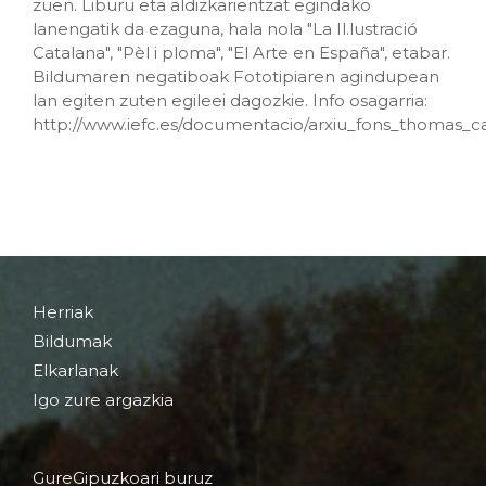
zuen. Liburu eta aldizkarientzat egindako
lanengatik da ezaguna, hala nola "La Il.lustració
Catalana", "Pèl i ploma", "El Arte en España", etabar.
Bildumaren negatiboak Fototipiaren agindupean
lan egiten zuten egileei dagozkie. Info osagarria:
http://www.iefc.es/documentacio/arxiu_fons_thomas_c
Herriak
Bildumak
Elkarlanak
Igo zure argazkia
GureGipuzkoari buruz