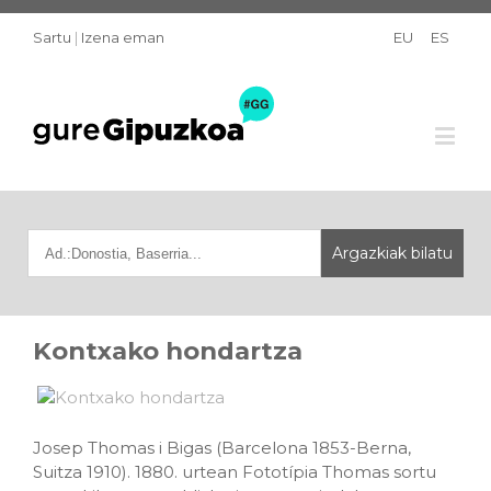
Sartu
|
Izena eman
EU
ES
Kontxako hondartza
Josep Thomas i Bigas (Barcelona 1853-Berna,
Suitza 1910). 1880. urtean Fototípia Thomas sortu