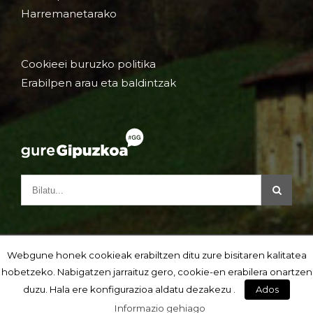
Harremanetarako
Cookieei buruzko politika
Erabilpen arau eta baldintzak
Webgune honek cookieak erabiltzen ditu zure bisitaren kalitatea
hobetzeko. Nabigatzen jarraituz gero, cookie-en erabilera onartzen
duzu. Hala ere konfigurazioa aldatu dezakezu .
Ados
Informazio gehiago